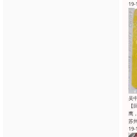
19-
吴
【
鹰
苏
19-