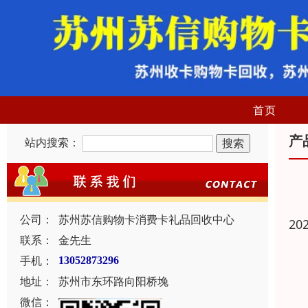
首页
产
站内搜索：
公司：
苏州苏信购物卡消费卡礼品回收中心
20
联系：
金先生
手机：
13052873296
地址：
苏州市东环路向阳桥堍
微信：