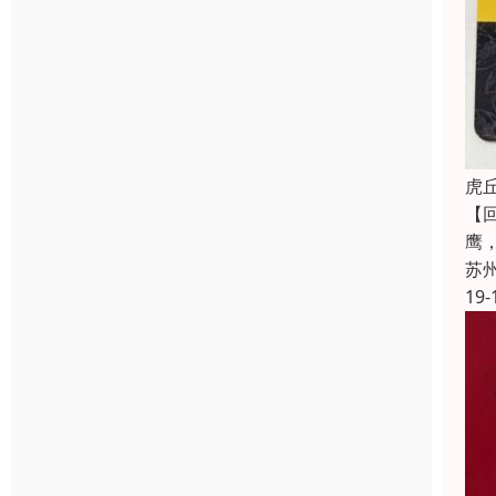
虎
【
鹰
苏
19-