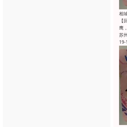
相
【
鹰
苏
19-