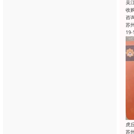
吴
收
咨
苏
19-
虎
苏