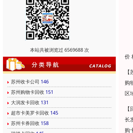
本站共被浏览过 6569688 次
价
【
苏州收卡公司
146
购
苏州购物卡回收
151
区
大润发卡回收
131
【
超市卡美罗卡回收
145
长
苏州卡券回收
158
购