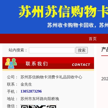
首页
产
站内搜索：
公司：
苏州苏信购物卡消费卡礼品回收中心
20
联系：
金先生
手机：
13052873296
地址：
苏州市东环路向阳桥堍
微信：