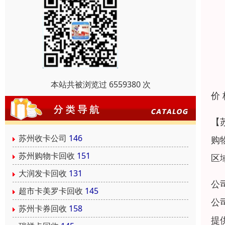
本站共被浏览过 6559380 次
价
【
苏州收卡公司
146
购
苏州购物卡回收
151
区
大润发卡回收
131
公
超市卡美罗卡回收
145
公
苏州卡券回收
158
提