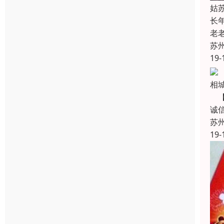
姑
长
老
苏
19-
相
【
诚
苏
19-