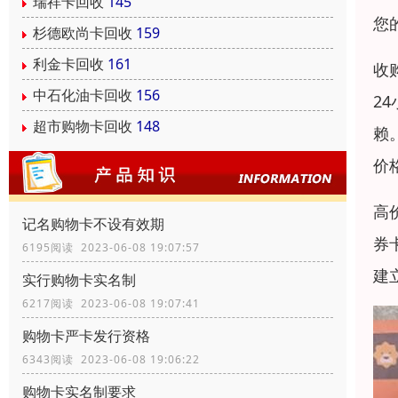
瑞祥卡回收
145
您
杉德欧尚卡回收
159
利金卡回收
161
收
中石化油卡回收
156
2
超市购物卡回收
148
赖
价
高
记名购物卡不设有效期
券
6195阅读 2023-06-08 19:07:57
建
实行购物卡实名制
6217阅读 2023-06-08 19:07:41
购物卡严卡发行资格
6343阅读 2023-06-08 19:06:22
购物卡实名制要求