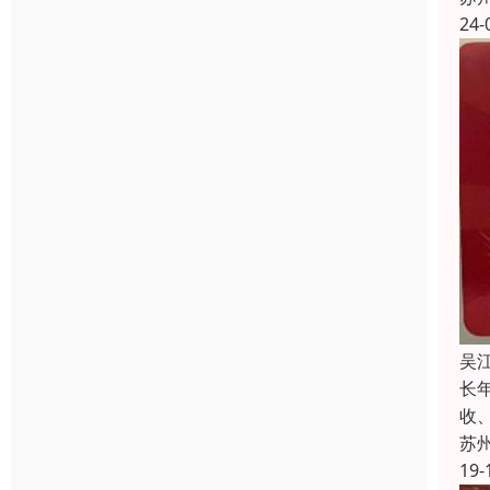
24-
吴
长
收
苏
19-