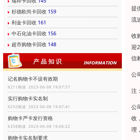
瑞祥卡回收
145
提
杉德欧尚卡回收
159
流
利金卡回收
161
中石化油卡回收
156
收
超市购物卡回收
148
迎
信
公
记名购物卡不设有效期
6211阅读 2023-06-08 19:07:57
注
实行购物卡实名制
公
6232阅读 2023-06-08 19:07:41
收
购物卡严卡发行资格
6358阅读 2023-06-08 19:06:22
理
购物卡实名制要求