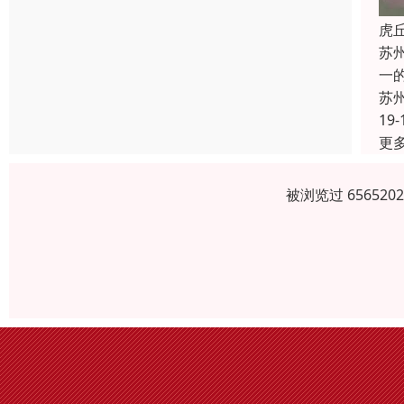
虎
苏
一
苏
19-
更
被浏览过 6565