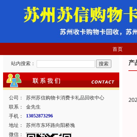
首页
产
站内搜索：
公司：
苏州苏信购物卡消费卡礼品回收中心
20
联系：
金先生
手机：
13052873296
地址：
苏州市东环路向阳桥堍
微信：