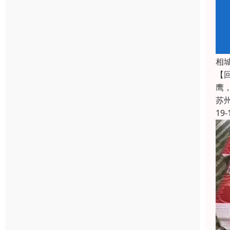
相
【
鹰
苏
19-