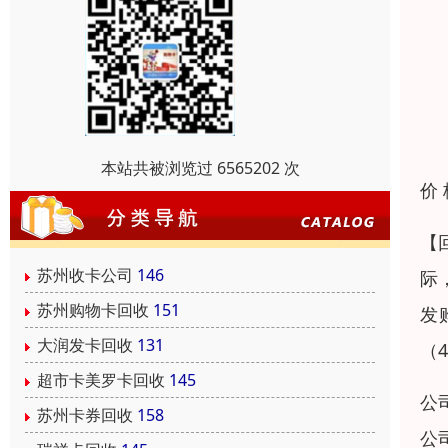
本站共被浏览过 6565202 次
价
【
苏州收卡公司
146
际
苏州购物卡回收
151
发
大润发卡回收
131
（
超市卡美罗卡回收
145
公
苏州卡券回收
158
公