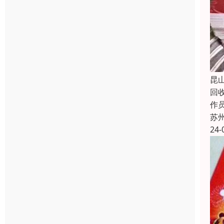
昆
回
作员
苏
24-