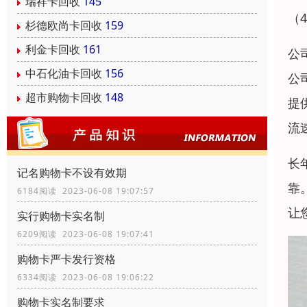
瑞祥卡回收
145
（
杉德欧尚卡回收
159
利金卡回收
161
公
中石化油卡回收
156
公
超市购物卡回收
148
提
流
长
记名购物卡不设有效期
靠
6184阅读 2023-06-08 19:07:57
让
实行购物卡实名制
6209阅读 2023-06-08 19:07:41
购物卡严卡发行资格
6334阅读 2023-06-08 19:06:22
购物卡实名制要求