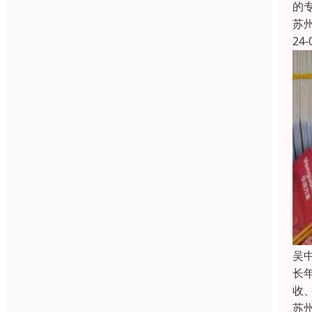
的
苏
24-
吴
长
收
苏