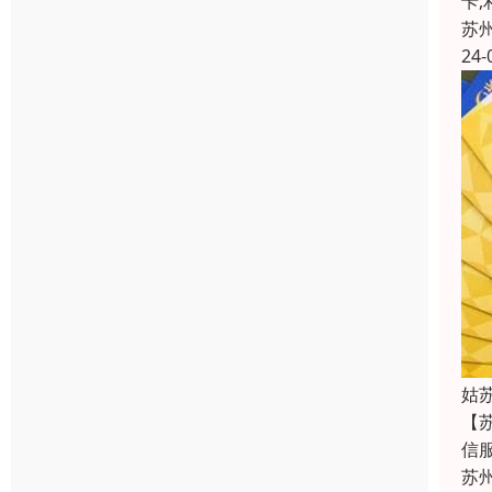
卡
苏
24-
姑
【
信
苏