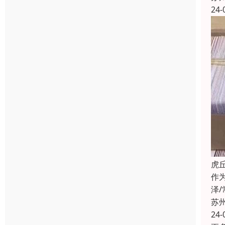
24-
虎
作
泽
苏
24-