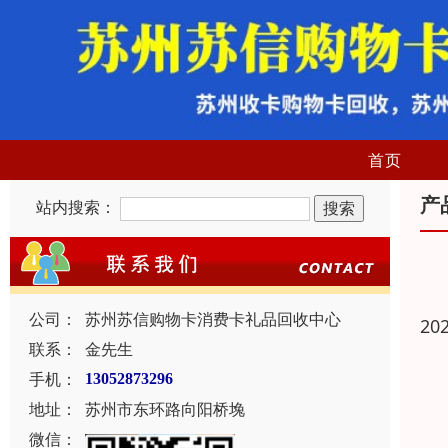
首页
产
站内搜索：
公司：
苏州苏信购物卡消费卡礼品回收中心
20
联系：
金先生
手机：
13052873296
地址：
苏州市东环路向阳桥堍
微信：