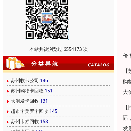
本站共被浏览过 6554173 次
价
【
苏州收卡公司
146
购
苏州购物卡回收
151
大
大润发卡回收
131
【
超市卡美罗卡回收
145
际
苏州卡券回收
158
发